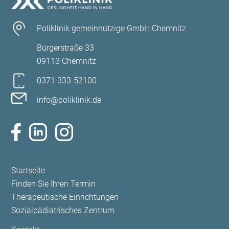
Poliklinik gemeinnützige GmbH Chemnitz
Bürgerstraße 33
09113 Chemnitz
0371 333-52100
info@poliklinik.de
Navigation
Startseite
überspringen
Finden Sie Ihren Termin
Therapeutische Einrichtungen
Sozialpädiatrisches Zentrum