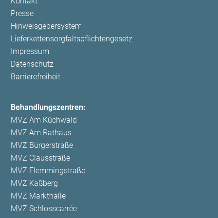
Navigation
Kontakt
überspringen
Presse
Hinweisgebersystem
Lieferkettensorgfaltspflichtengesetz
Impressum
Datenschutz
Barrierefreiheit
Behandlungszentren:
MVZ Am Küchwald
MVZ Am Rathaus
MVZ Bürgerstraße
MVZ Clausstraße
MVZ Flemmingstraße
MVZ Kaßberg
MVZ Markthalle
MVZ Schlosscarrée