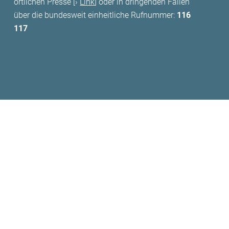
örtlichen Presse [
Link
] oder in dringenden Fällen
über die bundesweit einheitliche Rufnummer:
116
117