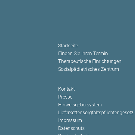
Navigation
Startseite
überspringen
Finden Sie Ihren Termin
Therapeutische Einrichtungen
Sozialpädiatrisches Zentrum
Navigation
Kontakt
überspringen
Presse
Hinweisgebersystem
Lieferkettensorgfaltspflichtengesetz
Impressum
Datenschutz