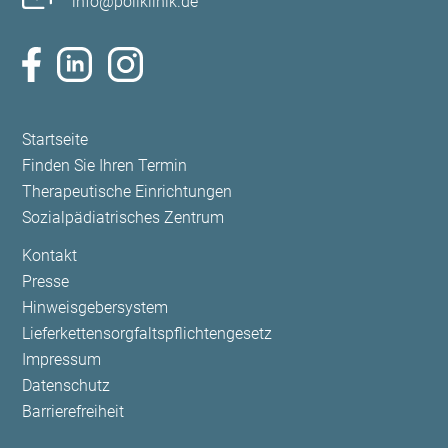
info@poliklinik.de
Navigation
Startseite
überspringen
Finden Sie Ihren Termin
Therapeutische Einrichtungen
Sozialpädiatrisches Zentrum
Navigation
Kontakt
überspringen
Presse
Hinweisgebersystem
Lieferkettensorgfaltspflichtengesetz
Impressum
Datenschutz
Barrierefreiheit