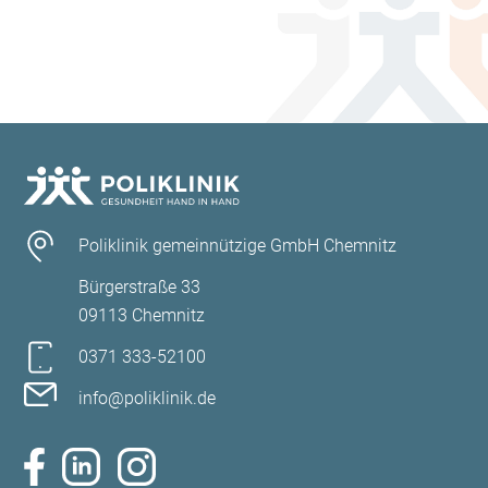
spezialisierte Behandlung traumatologischer
Verletzungen der Wirbelsäule sowie des Fußes und
Sprunggelenkes
IGeL-Leistung (intraartikuläre Injektionen)
Poliklinik gemeinnützige GmbH Chemnitz
Bürgerstraße 33
09113 Chemnitz
0371 333-52100
info@poliklinik.de