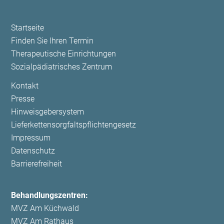
Navigation
Startseite
überspringen
Finden Sie Ihren Termin
Therapeutische Einrichtungen
Sozialpädiatrisches Zentrum
Navigation
Kontakt
überspringen
Presse
Hinweisgebersystem
Lieferkettensorgfaltspflichtengesetz
Impressum
Datenschutz
Barrierefreiheit
Behandlungszentren:
MVZ Am Küchwald
MVZ Am Rathaus