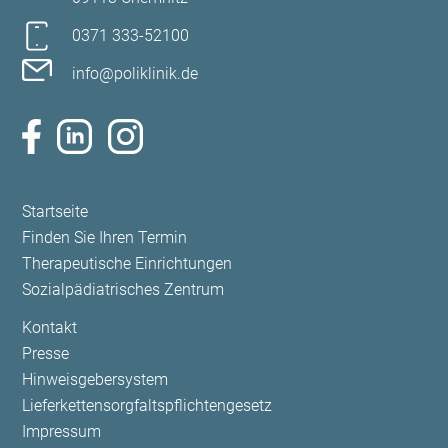
0371 333-52100
info@poliklinik.de
Navigation
Startseite
überspringen
Finden Sie Ihren Termin
Therapeutische Einrichtungen
Sozialpädiatrisches Zentrum
Navigation
Kontakt
überspringen
Presse
Hinweisgebersystem
Lieferkettensorgfaltspflichtengesetz
Impressum