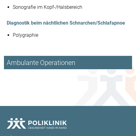
Sonografie im Kopf-/Halsbereich
Diagnostik beim nächtlichen Schnarchen/Schlafapnoe
Polygraphie
Ambulante Operationen
Ambulante Operationen werden in unserem Ambulanten
OP-Zentrum |Praxiswelt in Zusammenarbeit mit der
Anästhesiologie durchgeführt. Der Einsatz eines
modernen OP-Mikroskops und Stablinsensysteme (starre
Endoskope) mit verschiedenen Blickwinkeln erlauben uns
eine vergrößerte Sicht auf das zu behandelnde Areal.