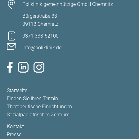
Die langjährige Erfahrung der Operateure führt zu
Poliklinik gemeinnützige GmbH Chemnitz
bestmöglichen Ergebnissen in den Bereichen:
Bürgerstraße 33
09113 Chemnitz
Ohr und Ohrschädel
0371 333-52100
Ohrmikroskopie, Parazentese, Paukendrainage
info@poliklinik.de
Tumorchirurgie:
Ohrmuschelteilresektionen bei Tumoren
Ohrmuschelkeilresektionen
Navigation
Startseite
Gesicht
überspringen
Finden Sie Ihren Termin
Nasenscheidewandkorrektur
Therapeutische Einrichtungen
Sozialpädiatrisches Zentrum
Verkleinerung der Nasenmuscheln mit Laser/
Radiofrequenz
Navigation
Kontakt
überspringen
Presse