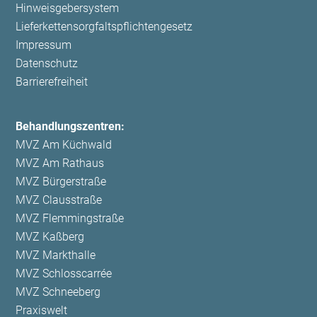
Pharynx, Kehlkopf und Luftröhre
Hinweisgebersystem
Lieferkettensorgfaltspflichtengesetz
AT/Rachenmandelentfernung
Impressum
Tonsillotomie/Gaumenmanedlverkleinerung z.B. bei
Datenschutz
Schnarchen und Mundatmung
Barrierefreiheit
MLS mit Abtragung von kleineren Pathologien wie
Polypen, Ödem
Behandlungszentren:
MVZ Am Küchwald
MVZ Am Rathaus
MVZ Bürgerstraße
Operationen am Hals
MVZ Clausstraße
Exstirpation von Lymphknoten
MVZ Flemmingstraße
MVZ Kaßberg
Exstirpation von medianen Halszysten
MVZ Markthalle
Artherom/Grützbeutel
MVZ Schlosscarrée
MVZ Schneeberg
Traumatologie
Praxiswelt