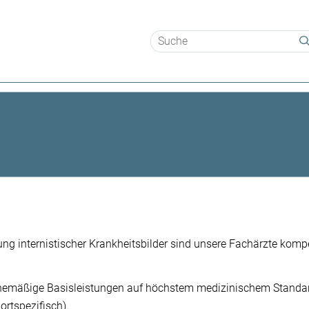
Suchbegriffe
ng internistischer Krankheitsbilder sind unsere Fachärzte komp
utinemäßige Basisleistungen auf höchstem medizinischem Stand
ortspezifisch).