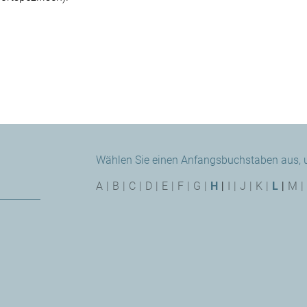
Wählen Sie einen Anfangsbuchstaben aus, um
A
|
B
|
C
|
D
|
E
|
F
|
G
|
H
|
I
|
J
|
K
|
L
|
M
|