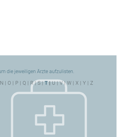
 die jeweiligen Ärzte aufzulisten.
N
|
O
|
P
|
Q
|
R
|
S
|
T
|
U
|
V
|
W
|
X
|
Y
|
Z