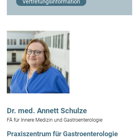
Vertretungsinformation
Vertretung
Dr. med. Robert Henker
Dr.-Frieda-Freise-Straße 3, 09111 Chemnitz
0371 333-55540
Kontakt
Dr. med. Annett Schulze
FÄ für Innere Medizin und Gastroenterologie
×
Schließen
Praxiszentrum für Gastroenterologie