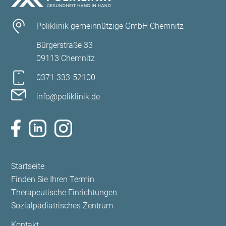
Poliklinik gemeinnützige GmbH Chemnitz
Bürgerstraße 33
09113 Chemnitz
0371 333-52100
info@poliklinik.de
Navigation
Startseite
überspringen
Finden Sie Ihren Termin
Therapeutische Einrichtungen
Sozialpädiatrisches Zentrum
Navigation
Kontakt