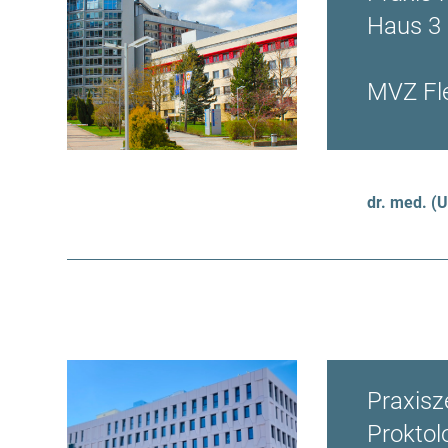
Haus 3 
MVZ Fl
dr. med. (
Praxisz
Proktol