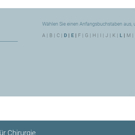
Wählen Sie einen Anfangsbuchstaben aus, um
A
|
B
|
C
|
D
|
E
|
F
|
G
|
H
|
I
|
J
|
K
|
L
|
M
|
ür Chirurgie