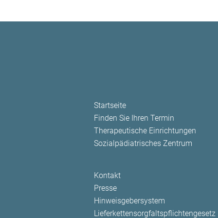
Navigation
Startseite
überspringen
Finden Sie Ihren Termin
Therapeutische Einrichtungen
Sozialpädiatrisches Zentrum
Navigation
Kontakt
überspringen
Presse
Hinweisgebersystem
Lieferkettensorgfaltspflichtengesetz