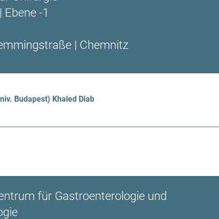
| Ebene -1
emmingstraße | Chemnitz
Univ. Budapest) Khaled Diab
entrum für Gastroenterologie und
ogie