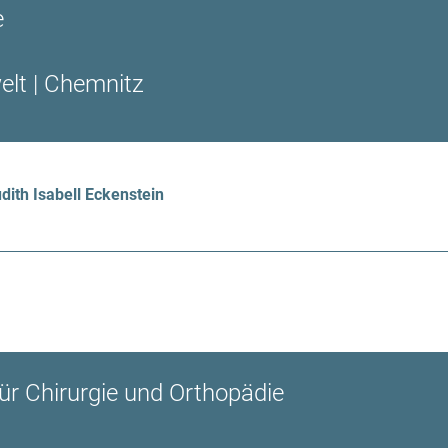
e
elt | Chemnitz
dith Isabell Eckenstein
für Chirurgie und Orthopädie