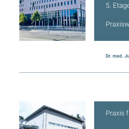
5. Etag
Praxisw
Dr. med. Ju
Praxis 