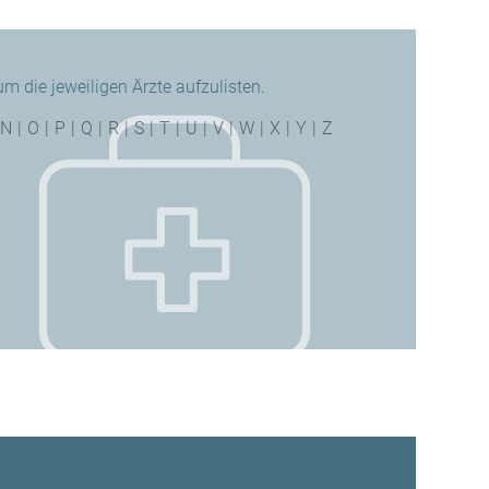
 die jeweiligen Ärzte aufzulisten.
N
|
O
|
P
|
Q
|
R
|
S
|
T
|
U
|
V
|
W
|
X
|
Y
|
Z