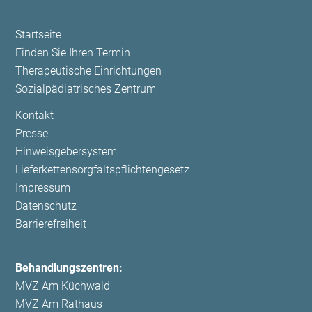
der Klinik oder auf die Palliativstation
Kooperation mit den ambulanten Hospizdiensten der
Navigation
Startseite
überspringen
Region, dem Brückenteam Chemnitz (SAPV),
Finden Sie Ihren Termin
Therapeutische Einrichtungen
stationärem Hospiz und verschiedenen Pflegeheimen
Sozialpädiatrisches Zentrum
Navigation
Kontakt
überspringen
Presse
Hinweisgebersystem
Lieferkettensorgfaltspflichtengesetz
Impressum
Datenschutz
Barrierefreiheit
Behandlungszentren:
MVZ Am Küchwald
MVZ Am Rathaus