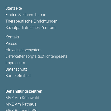
Navigation
Startseite
überspringen
Finden Sie Ihren Termin
Therapeutische Einrichtungen
Sozialpädiatrisches Zentrum
Navigation
Kontakt
überspringen
Presse
Hinweisgebersystem
Lieferkettensorgfaltspflichtengesetz
Impressum
Datenschutz
Barrierefreiheit
Behandlungszentren:
MVZ Am Küchwald
MVZ Am Rathaus
MVZ Bürgerstraße