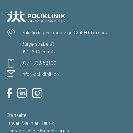
Poliklinik gemeinnützige GmbH Chemnitz
Bürgerstraße 33
09113 Chemnitz
0371 333-52100
info@poliklinik.de
Navigation
Startseite
überspringen
Finden Sie Ihren Termin
Therapeutische Einrichtungen