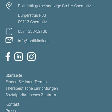
Poliklinik gemeinnützige GmbH Chemnitz
Bürgerstraße 33
09113 Chemnitz
0371 333-52100
info@poliklinik.de
Navigation
Startseite
überspringen
Finden Sie Ihren Termin
Therapeutische Einrichtungen
Sozialpädiatrisches Zentrum
Navigation
Kontakt
überspringen
Presse