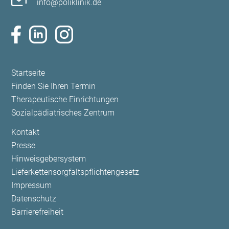
info@poliklinik.de
Navigation
Startseite
überspringen
Finden Sie Ihren Termin
Therapeutische Einrichtungen
Sozialpädiatrisches Zentrum
Navigation
Kontakt
überspringen
Presse
Hinweisgebersystem
Lieferkettensorgfaltspflichtengesetz
Impressum
Datenschutz
Barrierefreiheit