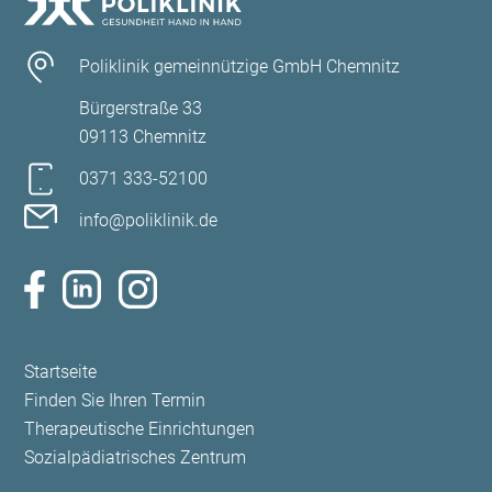
Poliklinik gemeinnützige GmbH Chemnitz
Bürgerstraße 33
09113 Chemnitz
0371 333-52100
info@poliklinik.de
Navigation
Startseite
überspringen
Finden Sie Ihren Termin
Therapeutische Einrichtungen
Sozialpädiatrisches Zentrum