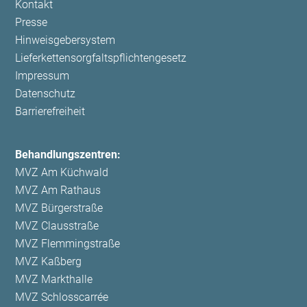
Navigation
Kontakt
überspringen
Presse
Hinweisgebersystem
Lieferkettensorgfaltspflichtengesetz
Impressum
Datenschutz
Barrierefreiheit
Behandlungszentren:
MVZ Am Küchwald
MVZ Am Rathaus
MVZ Bürgerstraße
MVZ Clausstraße
MVZ Flemmingstraße
MVZ Kaßberg
MVZ Markthalle
MVZ Schlosscarrée