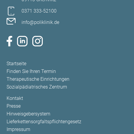
0371 333-52100
info@poliklinik.de
Navigation
Startseite
überspringen
Finden Sie Ihren Termin
Therapeutische Einrichtungen
Sozialpädiatrisches Zentrum
Navigation
Kontakt
überspringen
Presse
Hinweisgebersystem
Lieferkettensorgfaltspflichtengesetz
Impressum