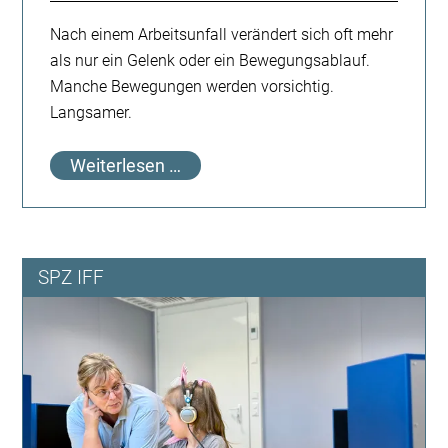
Nach einem Arbeitsunfall verändert sich oft mehr
als nur ein Gelenk oder ein Bewegungsablauf.
Manche Bewegungen werden vorsichtig.
Langsamer.
Wieder
Weiterlesen …
zurück
in
den
Beruf.
SPZ IFF
Aber
eben
nicht
einfach
nur
zurück.