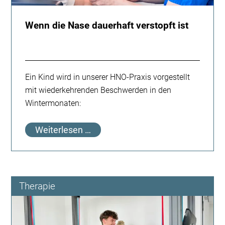
Wenn die Nase dauerhaft verstopft ist
Ein Kind wird in unserer HNO-Praxis vorgestellt
mit wiederkehrenden Beschwerden in den
Wintermonaten:
Wenn
Weiterlesen …
die
Nase
dauerhaft
verstopft
Therapie
ist