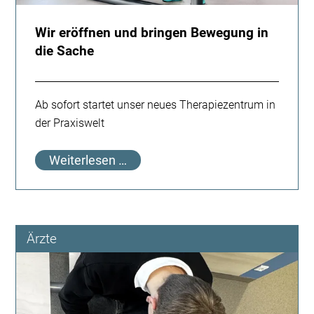
Wir eröffnen und bringen Bewegung in
die Sache
Ab sofort startet unser neues Therapiezentrum in
der Praxiswelt
Wir
Weiterlesen …
eröffnen
und
bringen
Bewegung
Ärzte
in
die
Sache