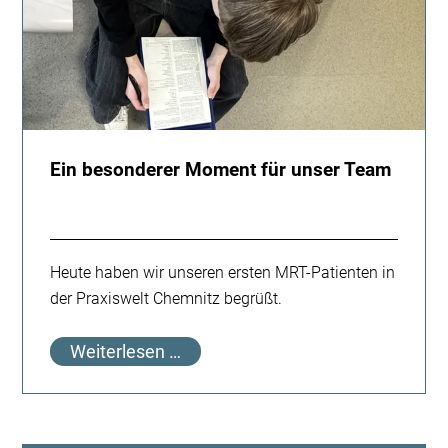
Ein besonderer Moment für unser Team
Heute haben wir unseren ersten MRT-Patienten in
der Praxiswelt Chemnitz begrüßt.
Ein
Weiterlesen …
besonderer
Moment
für
unser