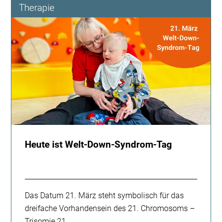
Therapie
Team
Heute ist Welt-Down-Syndrom-Tag
Das Datum 21. März steht symbolisch für das
dreifache Vorhandensein des 21. Chromosoms –
Trisomie 21.