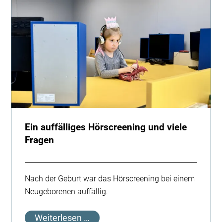
Terra
Nova
Campus
Ein auffälliges Hörscreening und viele
Fragen
Nach der Geburt war das Hörscreening bei einem
Neugeborenen auffällig.
Ein
Weiterlesen …