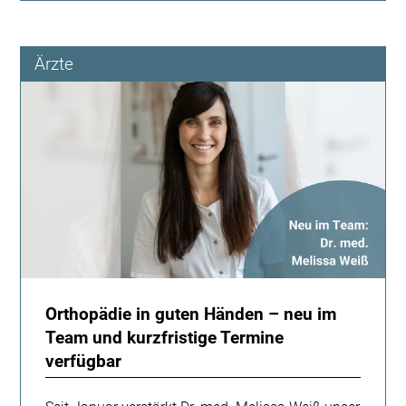
Mehr
als
nur
Ärzte
Bewegung,
Kontrolle
ist
entscheidend.
Orthopädie in guten Händen – neu im
Team und kurzfristige Termine
verfügbar