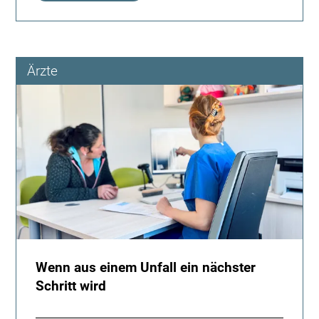
oder
Fakt:
Zu
viel
Ärzte
Handy
führt
zu
Fehlhaltungen
Wenn aus einem Unfall ein nächster
Schritt wird