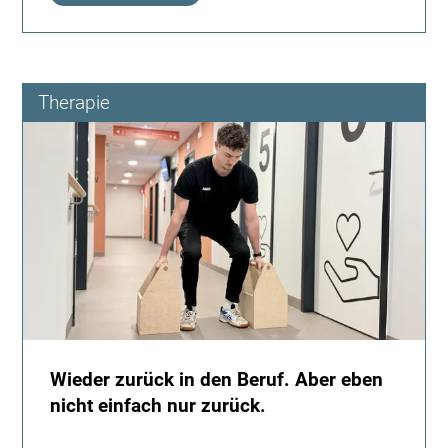
auffälliges
Hörscreening
und
viele
Therapie
Fragen
Wieder zurück in den Beruf. Aber eben
nicht einfach nur zurück.