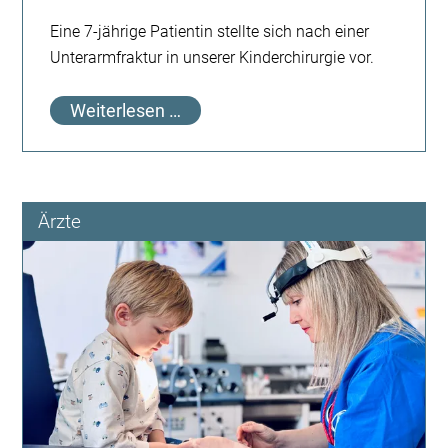
Eine 7-jährige Patientin stellte sich nach einer
Unterarmfraktur in unserer Kinderchirurgie vor.
Wenn
Weiterlesen …
aus
einem
Unfall
ein
Ärzte
nächster
Schritt
wird