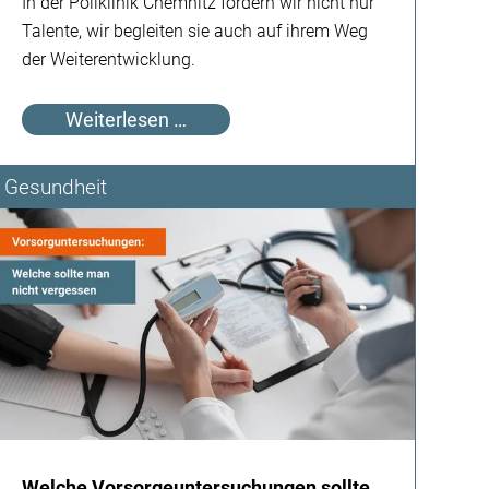
In der Poliklinik Chemnitz fördern wir nicht nur
Talente, wir begleiten sie auch auf ihrem Weg
der Weiterentwicklung.
Von
Weiterlesen …
der
MFA
Gesundheit
zur
VERAH
–
vertraute
Praxis,
neue
Rolle
Welche Vorsorgeuntersuchungen sollte