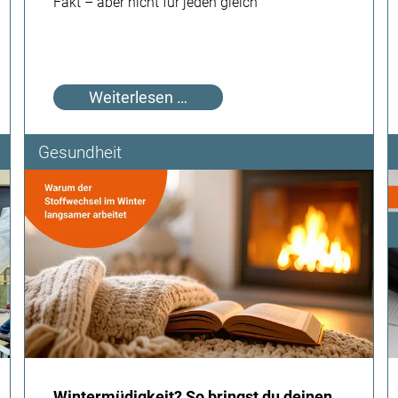
Fakt – aber nicht für jeden gleich
Mythos
Weiterlesen …
oder
Fakt:
Gesundheit
Kaltes
Wetter
belastet
unser
Herz!
Wintermüdigkeit? So bringst du deinen