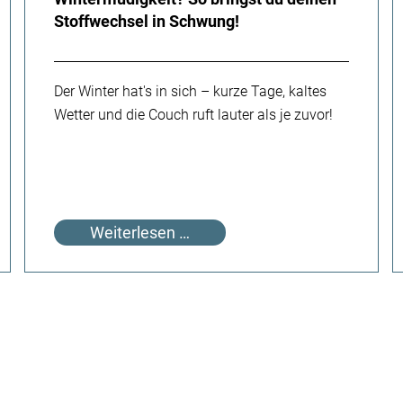
Stoffwechsel in Schwung!
Der Winter hat's in sich – kurze Tage, kaltes
Wetter und die Couch ruft lauter als je zuvor!
Wintermüdigkeit?
Weiterlesen …
So
bringst
du
deinen
Stoffwechsel
in
Schwung!