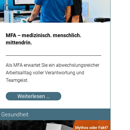
MFA – medizinisch. menschlich.
mittendrin.
Als MFA erwartet Sie ein abwechslungsreicher
Arbeitsalltag voller Verantwortung und
Teamgeist.
MFA
Weiterlesen …
–
medizinisch.
Gesundheit
menschlich.
mittendrin.