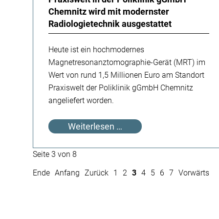
Chemnitz wird mit modernster
Radiologietechnik ausgestattet
Heute ist ein hochmodernes
Magnetresonanztomographie-Gerät (MRT) im
Wert von rund 1,5 Millionen Euro am Standort
Praxiswelt der Poliklinik gGmbH Chemnitz
angeliefert worden.
Praxiswelt
Weiterlesen …
in
der
Seite 3 von 8
Poliklinik
gGmbH
Ende
Anfang
Zurück
1
2
3
4
5
6
7
Vorwärts
Chemnitz
wird
mit
modernster