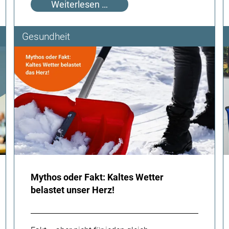
Welche
Weiterlesen …
Bildgebung
passt
Gesundheit
zu
welchem
Befund?
Mythos oder Fakt: Kaltes Wetter
belastet unser Herz!