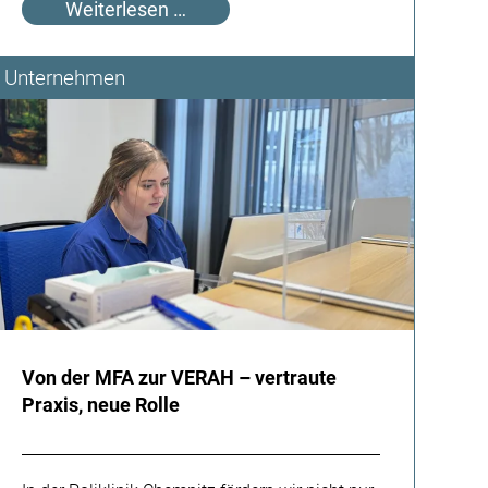
Mythos
Weiterlesen …
oder
Fakt:
Unternehmen
Depression
ist
nur
Traurigkeit
Von der MFA zur VERAH – vertraute
Praxis, neue Rolle